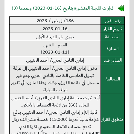
قرارات اللجنة المنشورة بتاريخ (
2023-01-16
) وعددها (3)
رقم القرار
186/ ل ض / 2023
تاريخ القرار
2023-01-16
المسابقة
دوري يلو للدرجة الأولى
الحزم - العربي
المباراة
(2023-01-11)
الصادر ضد
إداري النادي العربي/ أحمد العتيبي
دخول إداري النادي العربي/ أحمد العتيبي إلى غرفة
تبديل الملابس الخاصة بالنادي العربي وهو غير
المخالفة
مسجل في قائمة الفريق، وذلك وفقا لما ورد في تقرير
مراقب المباراة.
أولا: ثبوت مخالفة إداري النادي العربي/ أحمد العتيبي
للمادة (66) من لائحة الانضباط والأخلاق.
ثانيا: إلزام إداري النادي العربي/ أحمد العتيبي بدفع
منطوق القرار
غرامة مالية قدرها (15,000) خمسة عشر ألف ريال
تدفع لحساب الاتحاد السعودي لكرة القدم.
ثالثا: قرار غير قابل للاستئناف وفقاً للمادة (139) من