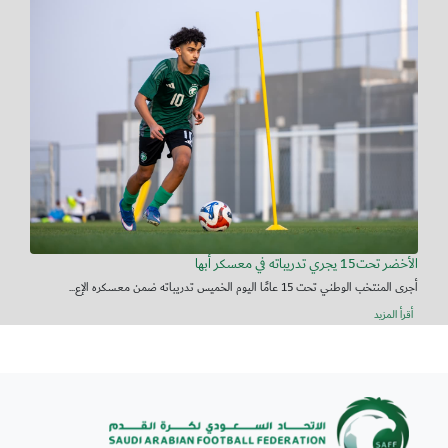
الأخضر تحت15 يجري تدريباته في معسكر أبها
أجرى المنتخب الوطني تحت 15 عامًا اليوم الخميس تدريباته ضمن معسكره الإع...
أقرأ المزيد