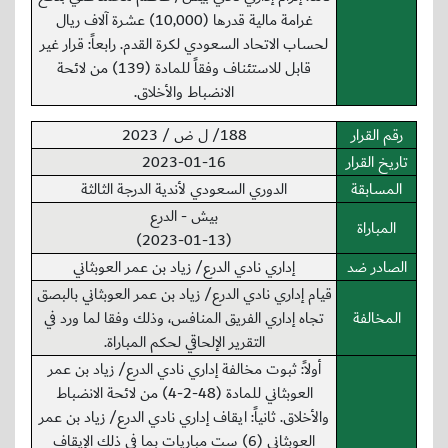
غرامة مالية قدرها (10,000) عشرة آلاف ريال
لحساب الاتحاد السعودي لكرة القدم. رابعاً: قرار غير
قابل للاستئناف وفقاً للمادة (139) من لائحة
الانضباط والأخلاق.
رقم القرار
188/ ل ض / 2023
تاريخ القرار
2023-01-16
المسابقة
الدوري السعودي لأندية الدرجة الثالثة
بيش - الدرع
المباراة
(2023-01-13)
الصادر ضد
إداري نادي الدرع/ زياد بن عمر العوبثاني
قيام إداري نادي الدرع/ زياد بن عمر العوبثاني بالبصق
المخالفة
تجاه إداري الفريق المنافس، وذلك وفقا لما ورد في
التقرير الإلحاقي لحكم المباراة.
أولاً: ثبوت مخالفة إداري نادي الدرع/ زياد بن عمر
العوبثاني للمادة (48-2-4) من لائحة الانضباط
والأخلاق. ثانياً: ايقاف إداري نادي الدرع/ زياد بن عمر
العوبثاني (6) ست مباريات بما في ذلك الإيقاف