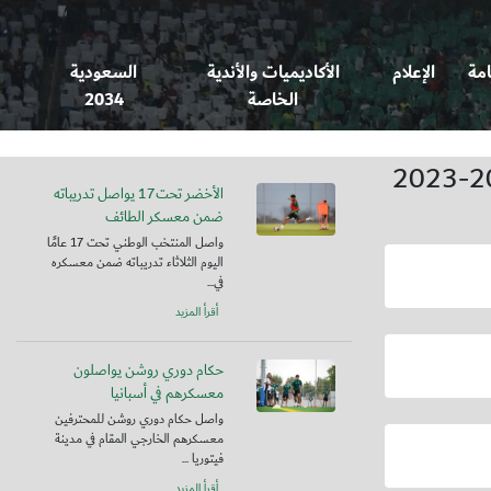
امة
الإعلام
الأكاديميات والأندية
السعودية
الخاصة
2034
الأخضر تحت17 يواصل تدريباته
ضمن معسكر الطائف
واصل المنتخب الوطني تحت 17 عامًا
اليوم الثلاثاء تدريباته ضمن معسكره
في...
أقرأ المزيد
حكام دوري روشن يواصلون
معسكرهم في أسبانيا
واصل حكام دوري روشن للمحترفين
معسكرهم الخارجي المقام في مدينة
فيتوريا ...
أقرأ المزيد