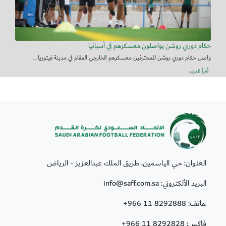
حكام دوري روشن يواصلون معسكرهم في أسبانيا
واصل حكام دوري روشن للمحترفين معسكرهم الخارجي المقام في مدينة فيتوريا ...
أقرأ المزيد
العنوان: حي الياسمين، طريق الملك عبدالعزيز - الرياض
البريد الألكتروني: info@saff.com.sa
هاتف:
+966 11 8292888
فاكس:
+966 11 8292828