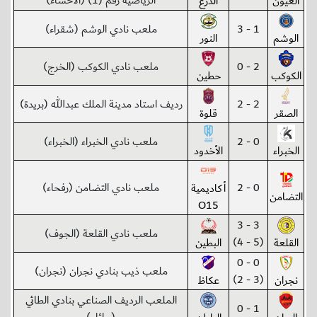
الرياضية رقم (1) (الأحساء)
العيون
الدرع
1 - 3
ملعب نادي الوشم (شقراء)
الوشم
النور
2 - 0
ملعب نادي الكوكب (الخرج)
الكوكب
حطين
2 - 2
رديف استاد مدينة الملك عبدالله (بريدة)
الصقر
قلوة
0 - 2
ملعب نادي الخبراء (الخبراء)
الخبراء
الأخدود
0 - 2
ملعب نادي التضامن (رفحاء)
أكاديمية
التضامن
O15
3 - 3
ملعب نادي القلعة (الجوف)
(5 - 4)
القلعة
البطين
0 - 0
ملعب ذيب بنادي نجران (نجران)
(3 - 2)
نجران
عكاظ
الملعب الرديف الصناعي بنادي الطائي
1 - 0