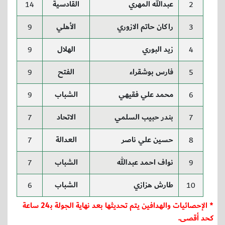
عبدالله المهري
القادسية
14
2
راكان حاتم الازوري
الأهلي
9
3
زيد البوري
الهلال
9
4
فارس بوشقراء
الفتح
9
5
محمد علي فقيهي
الشباب
9
6
بندر حبيب السلمي
الاتحاد
7
7
حسين علي ناصر
العدالة
7
8
نواف احمد عبدالله
الشباب
7
9
طارش هزازي
الشباب
6
10
* الإحصائيات والهدافين يتم تحديثها بعد نهاية الجولة بـ24 ساعة
كحد أقصى.