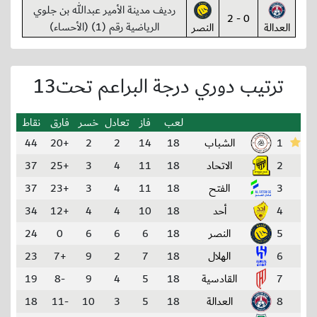
رديف مدينة الأمير عبدالله بن جلوي
0 - 2
الرياضية رقم (1) (الأحساء)
العدالة
النصر
ترتيب دوري درجة البراعم تحت13
لعب
فاز
تعادل
خسر
فارق
نقاط
1
الشباب
18
14
2
2
+20
44
2
الاتحاد
18
11
4
3
+25
37
3
الفتح
18
11
4
3
+23
37
4
أحد
18
10
4
4
+12
34
5
النصر
18
6
6
6
0
24
6
الهلال
18
7
2
9
+7
23
7
القادسية
18
5
4
9
-8
19
8
العدالة
18
5
3
10
-11
18