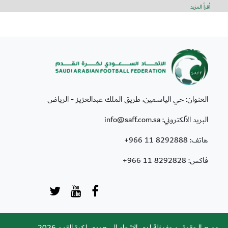
أقرأ المزيد
العنوان: حي الياسمين، طريق الملك عبدالعزيز - الرياض
البريد الألكتروني: info@saff.com.sa
هاتف:
+966 11 8292888
فاكس:
+966 11 8292828
جميع الحقوق محفوظة لدى الاتحاد السعودي لكرة القدم 2026