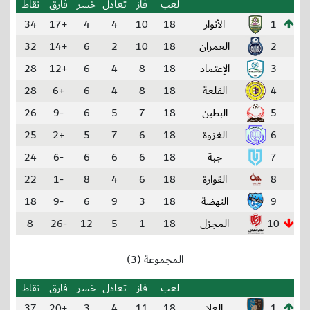
لعب
فاز
تعادل
خسر
فارق
نقاط
1
الأنوار
18
10
4
4
+17
34
2
العمران
18
10
2
6
+14
32
3
الإعتماد
18
8
4
6
+12
28
4
القلعة
18
8
4
6
+6
28
5
البطين
18
7
5
6
-9
26
6
الغزوة
18
6
7
5
+2
25
7
جبة
18
6
6
6
-6
24
8
القوارة
18
6
4
8
-1
22
9
النهضة
18
3
9
6
-9
18
10
المجزل
18
1
5
12
-26
8
المجموعة (3)
لعب
فاز
تعادل
خسر
فارق
نقاط
1
العلا
18
11
4
3
+20
37