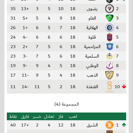
2
رضوى
18
10
5
3
+13
35
3
الفاو
18
9
4
5
+5
31
4
الهلالية
18
7
5
6
+1
26
5
قلوة
18
6
6
6
-4
24
6
المزاحمية
18
6
5
7
+2
23
7
السلمية
18
6
5
7
-3
23
8
الوطني
18
5
4
9
-9
19
9
الذهب
18
4
5
9
-11
17
10
القنفذة
18
2
5
11
-14
11
المجموعة (4)
لعب
فاز
تعادل
خسر
فارق
نقاط
1
الشرق
18
12
4
2
+17
40