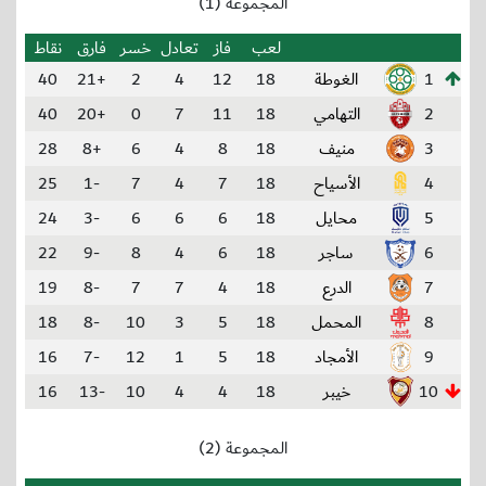
المجموعة (1)
لعب
فاز
تعادل
خسر
فارق
نقاط
1
الغوطة
18
12
4
2
+21
40
2
التهامي
18
11
7
0
+20
40
3
منيف
18
8
4
6
+8
28
4
الأسياح
18
7
4
7
-1
25
5
محايل
18
6
6
6
-3
24
6
ساجر
18
6
4
8
-9
22
7
الدرع
18
4
7
7
-8
19
8
المحمل
18
5
3
10
-8
18
9
الأمجاد
18
5
1
12
-7
16
10
خيبر
18
4
4
10
-13
16
المجموعة (2)