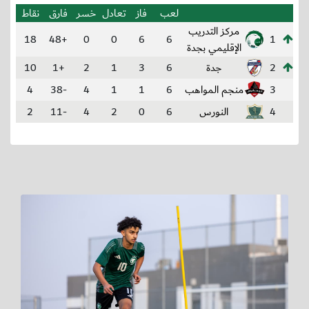
لعب
فاز
تعادل
خسر
فارق
نقاط
مركز التدريب
18
+48
0
0
6
6
1
الإقليمي بجدة
2
جدة
6
3
1
2
+1
10
3
منجم المواهب
6
1
1
4
-38
4
4
النورس
6
0
2
4
-11
2