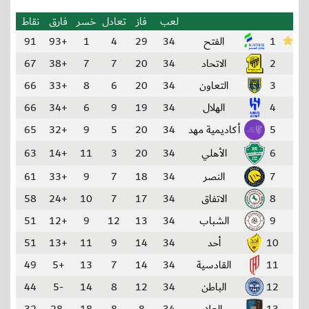
لعب
فاز
تعادل
خسر
فارق
نقاط
1
الفتح
34
29
4
1
+93
91
2
الاتحاد
34
20
7
7
+38
67
3
التعاون
34
20
6
8
+33
66
4
الهلال
34
19
9
6
+34
66
5
أكاديمية مهد
34
20
5
9
+32
65
6
الأهلي
34
20
3
11
+14
63
7
النصر
34
18
7
9
+33
61
8
الاتفاق
34
17
7
10
+24
58
9
الشباب
34
13
12
9
+12
51
10
أحد
34
14
9
11
+13
51
11
القادسية
34
14
7
13
+5
49
12
الباطن
34
12
8
14
-5
44