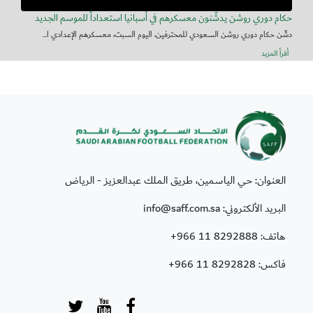
حكام دوري روشن يدشّنون معسكرهم في أسبانيا استعداداً للموسم الجديد
دشّن حكام دوري روشن السعودي للمحترفين، اليوم السبت، معسكرهم الإعدادي ا...
أقرأ المزيد
العنوان: حي الياسمين، طريق الملك عبدالعزيز - الرياض
البريد الألكتروني: info@saff.com.sa
هاتف:
+966 11 8292888
فاكس:
+966 11 8292828