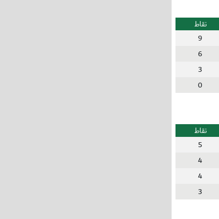
نقاط
9
6
3
0
نقاط
5
4
4
3