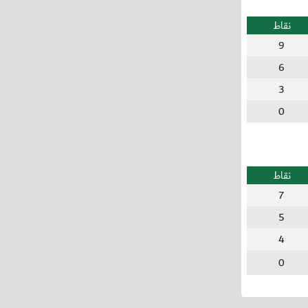
نقاط
9
6
3
0
نقاط
7
5
4
0