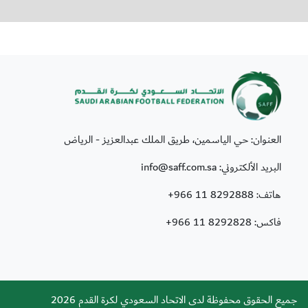
العنوان: حي الياسمين، طريق الملك عبدالعزيز - الرياض
البريد الألكتروني: info@saff.com.sa
هاتف:
+966 11 8292888
فاكس:
+966 11 8292828
جميع الحقوق محفوظة لدى الاتحاد السعودي لكرة القدم 2026