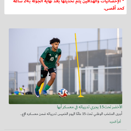
* الإحصائيات والهدافين يتم تحديثها بعد نهاية الجولة بـ24 ساعة
كحد أقصى.
الأخضر تحت15 يجري تدريباته في معسكر أبها
أجرى المنتخب الوطني تحت 15 عامًا اليوم الخميس تدريباته ضمن معسكره الإع...
أقرأ المزيد