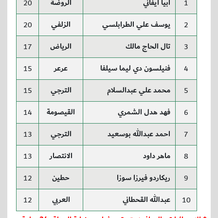
ابيا ايفاني
الروضة
20
1
يوسف علي الطرابلسي
الزلفي
20
2
تال الحاج مالك
الرياض
17
3
فنيلسون دي ليما سيلفا
عرعر
15
4
محمد علي عبدالسلام
الترجي
15
5
فهد هدل الشمري
القيصومة
14
6
احمد عبدالله بوسعيد
الترجي
13
7
ماهر داود
الانتصار
13
8
ريكاردو فيرزا سوزا
حطين
12
9
عبدالله القحطاني
العربي
12
10