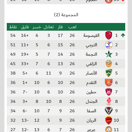
المجموعة (2)
لعب
فاز
تعادل
خسر
فارق
نقاط
1
القيصومة
26
17
3
6
+16
54
2
الترجي
26
15
6
5
+11
51
3
النجمة
26
14
7
5
+19
49
4
الزلفي
26
13
6
7
+33
45
5
الأنصار
26
9
11
6
+5
38
6
التقدم
26
10
6
10
+1
36
7
حطين
26
10
6
10
-7
36
8
الجندل
26
8
10
8
+3
34
9
الصفا
26
9
7
10
-6
34
10
الريان
26
9
5
12
-13
32
11
عرعر
26
7
6
13
-12
27