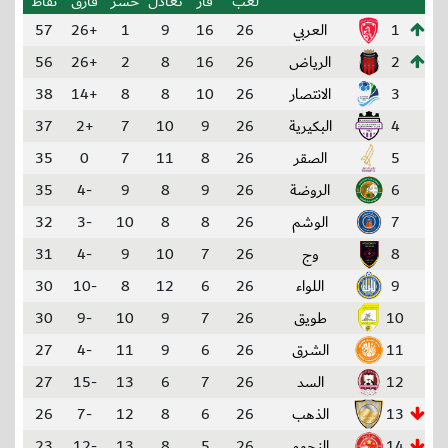
لعب
فاز
تعادل
خسر
فارق
نقاط
1
العربي
26
16
9
1
+26
57
2
الرياض
26
16
8
2
+26
56
3
الانتصار
26
10
8
8
+14
38
4
البكيرية
26
9
10
7
+2
37
5
الصقر
26
8
11
7
0
35
6
الروضة
26
9
8
9
-4
35
7
الوشم
26
8
8
10
-3
32
8
وج
26
7
10
9
-4
31
9
اللواء
26
6
12
8
-10
30
10
طويق
26
7
9
10
-9
30
11
الشرق
26
6
9
11
-4
27
12
السد
26
7
6
13
-15
27
13
الذهب
26
6
8
12
-7
26
14
النجوم
26
5
8
13
-12
23