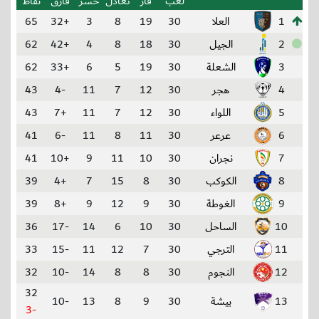
لعب
فاز
تعادل
خسر
فارق
نقاط
1
العلا
30
19
8
3
+32
65
2
الجيل
30
18
8
4
+42
62
3
الشعلة
30
19
5
6
+33
62
4
هجر
30
12
7
11
-4
43
5
اللواء
30
12
7
11
+7
43
6
عرعر
30
11
8
11
-6
41
7
نجران
30
10
11
9
+10
41
8
الكوكب
30
8
15
7
+4
39
9
الغوطة
30
9
12
9
+8
39
10
الساحل
30
10
6
14
-17
36
11
الترجي
30
7
12
11
-15
33
12
النجوم
30
8
8
14
-10
32
32
13
بيشة
30
9
8
13
-10
-3