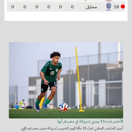
18
محايل
0
0
0
0
0
0
الأخضر تحت15 يجري تدريباته في معسكر أبها
أجرى المنتخب الوطني تحت 15 عامًا اليوم الخميس تدريباته ضمن معسكره الإع...