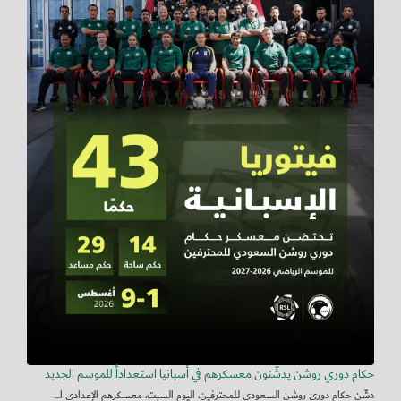
حكام دوري روشن يدشّنون معسكرهم في أسبانيا استعداداً للموسم الجديد
دشّن حكام دوري روشن السعودي للمحترفين، اليوم السبت، معسكرهم الإعدادي ا...