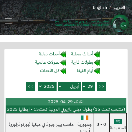
العربية
English
/
أحداث محلية
أحداث دولية
بطولات قارية
بطولات عالمية
أيام الفيفا
كل الأحداث
الثلاثاء 29-04-2025
(منتخب تحت 15) بطولة ديلي نازيوني الدولية تحت15 - إيطاليا 2025
0 - 3
جمهورية
ملعب بيير جيوفاني ميكيا (بورتوقراورو)
السعودية
أيرلندا