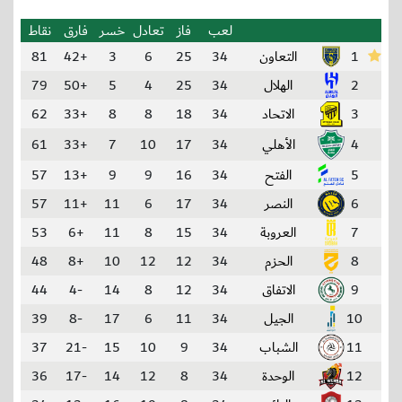
لعب
فاز
تعادل
خسر
فارق
نقاط
1
التعاون
34
25
6
3
+42
81
2
الهلال
34
25
4
5
+50
79
3
الاتحاد
34
18
8
8
+33
62
4
الأهلي
34
17
10
7
+33
61
5
الفتح
34
16
9
9
+13
57
6
النصر
34
17
6
11
+11
57
7
العروبة
34
15
8
11
+6
53
8
الحزم
34
12
12
10
+8
48
9
الاتفاق
34
12
8
14
-4
44
10
الجيل
34
11
6
17
-8
39
11
الشباب
34
9
10
15
-21
37
12
الوحدة
34
8
12
14
-17
36