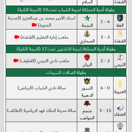
القنفذة
السلام
بطولة أندية المملكة لدرجة الشباب تحت19 (الدرجة الثانية)
استاد الأمير محمد بن عبدالعزيز (المدينة
4 - 1
المنورة)
العلا
النجمة
3 - 3
ملعب إدارة التعليم (القنفذة)
القنفذة
الصحاري
بطولة أندية المملكة لدرجة الناشئين تحت17 (الدرجة الثانية)
2 - 2
ملعب نادي الترجي (القطيف)
الترجي
الريان
بطولة الصالات للسيدات
0 - 4
صالة نادي الشباب (الرياض)
النسور
العروبة
الذهبية
15 - 3
صالة مدينة الملك فهد الرياضية (الطائف)
منجم
العنقاء
المواهب