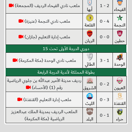
2 - 1
ملعب نادي الفيحاء الرديف (المجمعة)
الفيحاء
أبها
4 - 0
ملعب نادي النجمة (عنيزة)
النجمة
القلعة
0 - 0
ملعب إدارة التعليم (جازان)
حطين
الريان
دوري الدرجة الأولى تحت 15
1 - 3
ملعب نادي الوحدة (مكة المكرمة)
الوحدة
الطائي
بطولة المملكة لأندية الدرجة الرابعة
رديف مدينة الأمير عبدالله بن جلوي الرياضية
2 - 0
رقم (1) (الأحساء)
العيون
الشروق
3 - 0
ملعب إدارة التعليم (القنفذة)
القنفذة
الليث
الملعب الرديف بمدينة الملك عبدالعزيز
1 - 0
الرياضية (مكة المكرمة)
حراء
البلد