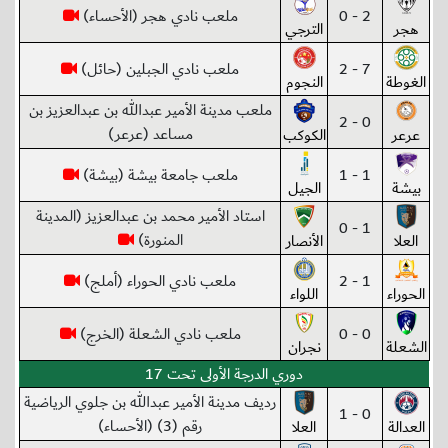
2 - 0
ملعب نادي هجر (الأحساء)
هجر
الترجي
7 - 2
ملعب نادي الجبلين (حائل)
الغوطة
النجوم
ملعب مدينة الأمير عبدالله بن عبدالعزيز بن
0 - 2
مساعد (عرعر)
عرعر
الكوكب
1 - 1
ملعب جامعة بيشة (بيشة)
بيشة
الجيل
استاد الأمير محمد بن عبدالعزيز (المدينة
1 - 0
المنورة)
العلا
الأنصار
1 - 2
ملعب نادي الحوراء (أملج)
الحوراء
اللواء
0 - 0
ملعب نادي الشعلة (الخرج)
الشعلة
نجران
دوري الدرجة الأولى تحت 17
رديف مدينة الأمير عبدالله بن جلوي الرياضية
0 - 1
رقم (3) (الأحساء)
العدالة
العلا