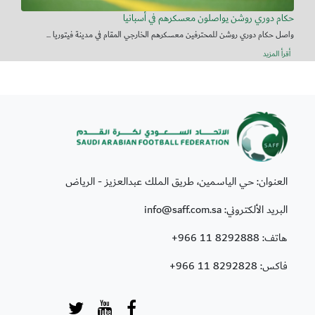
حكام دوري روشن يواصلون معسكرهم في أسبانيا
واصل حكام دوري روشن للمحترفين معسكرهم الخارجي المقام في مدينة فيتوريا ...
أقرأ المزيد
العنوان: حي الياسمين، طريق الملك عبدالعزيز - الرياض
البريد الألكتروني: info@saff.com.sa
هاتف:
+966 11 8292888
فاكس:
+966 11 8292828