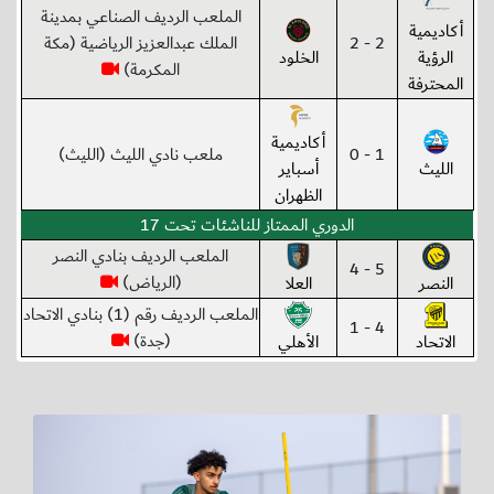
الملعب الرديف الصناعي بمدينة
أكاديمية
2 - 2
الملك عبدالعزيز الرياضية (مكة
الرؤية
الخلود
المكرمة)
المحترفة
أكاديمية
1 - 0
ملعب نادي الليث (الليث)
الليث
أسباير
الظهران
الدوري الممتاز للناشئات تحت 17
الملعب الرديف بنادي النصر
5 - 4
(الرياض)
النصر
العلا
الملعب الرديف رقم (1) بنادي الاتحاد
4 - 1
(جدة)
الاتحاد
الأهلي