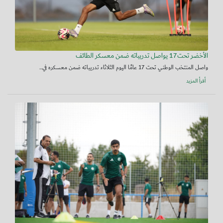
الأخضر تحت17 يواصل تدريباته ضمن معسكر الطائف
واصل المنتخب الوطني تحت 17 عامًا اليوم الثلاثاء تدريباته ضمن معسكره في...
أقرأ المزيد