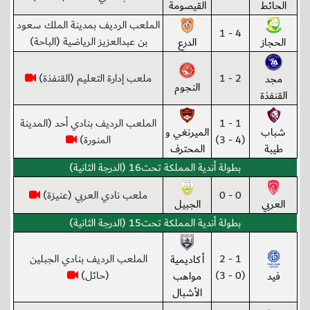
الحائط
القيصومة
الملعب الرديف بمدينة الملك سعود
4 - 1
بن عبدالعزيز الرياضية (الباحة)
الحجاز
الدرع
2 - 1
ملعب إدارة التعليم (القنفذة)
مجد
النجوم
القنفذة
1 - 1
الملعب الرديف بنادي أحد (المدينة
شباب
الميرنغي و
(4 - 3)
المنورة)
طيبة
المحترف
بطولة أندية المملكة تحت16 (الدرجة الثانية)
0 - 0
ملعب نادي العربي (عنيزة)
العربي
الجبيل
بطولة أندية المملكة تحت15 (الدرجة الثانية)
1 - 2
الملعب الرديف بنادي الجبلين
أكاديمية
(0 - 3)
(حائل)
فيد
مواهب
الأشبال