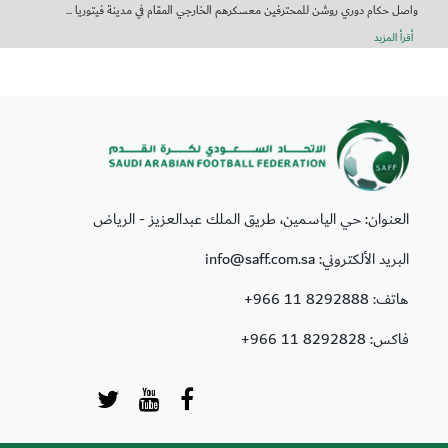
واصل حكام دوري روشن للمحترفين معسكرهم الخارجي المقام في مدينة فيتوريا ...
أقرأ المزيد
العنوان: حي الياسمين، طريق الملك عبدالعزيز - الرياض
البريد الألكتروني: info@saff.com.sa
هاتف:
+966 11 8292888
فاكس:
+966 11 8292828