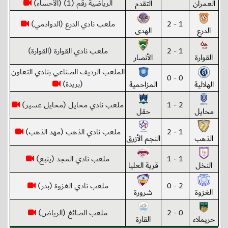
الرياضية رقم (1) (الأحساء)
العمران
التقدم
1 - 2
ملعب نادي الدرع (الدوادمي)
الدرع
الهدى
1 - 2
ملعب نادي القوارة (القوارة)
القوارة
الأنصار
الملعب الرديف الصناعي بنادي التعاون
0 - 0
(بريدة)
الهلالية
المزاحمية
2 - 1
ملعب نادي محايل (محايل عسير)
محايل
حقل
1 - 2
ملعب نادي الذهب (مهد الذهب)
الذهب
النجم الأزرق
1 - 1
ملعب نادي المجد (ينبع)
النخل
قرية العليا
2 - 0
ملعب نادي الغزوة (بدر)
الغزوة
شرورة
0 - 2
ملعب الصائغ (الرياض)
حريملاء
القارة