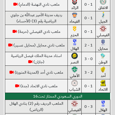
1 - 0
ملعب نادي النهضة (الدمام)
الاتفاق
الرائد
رديف مدينة الأمير عبدالله بن جلوي
1 - 0
الرياضية رقم (3) (الأحساء)
الجيل
الفيحاء
1 - 0
ملعب نادي الفيصلي (حرمة)
الفيصلي
الحزم
1 - 2
ملعب نادي محايل (محايل عسير)
محايل
الهلال
استاد مدينة الملك فيصل الرياضية
0 - 3
(جازان)
الوطن
النصر
2 - 3
ملعب نادي أحد (المدينة المنورة)
أحد
الأهلي
1 - 0
ملعب نادي الاتحاد (جدة)
الاتحاد
الشباب
الدوري السعودي الممتاز تحت16
الملعب الرديف رقم (2) بنادي الهلال
3 - 0
(الرياض)
الهلال
الفيصلي